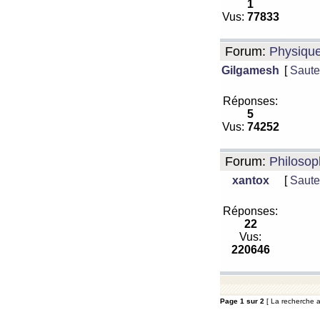
1
Vus:
77833
Forum:
Physiqu
Gilgamesh
[
Saute
Réponses:
5
Vus:
74252
Forum:
Philosop
xantox
[
Saute
Réponses:
22
Vus:
220646
Page
1
sur
2
[ La recherche a