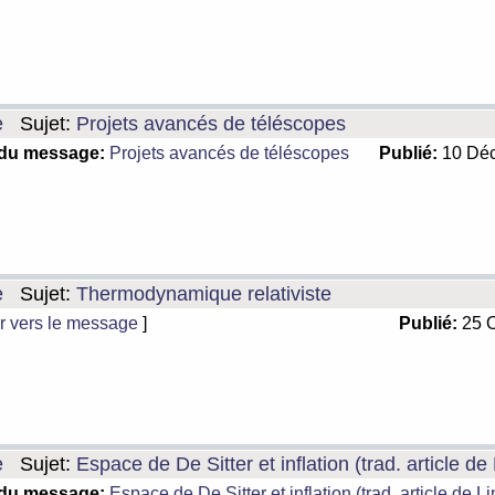
e
Sujet:
Projets avancés de téléscopes
 du message:
Projets avancés de téléscopes
Publié:
10 Déc
e
Sujet:
Thermodynamique relativiste
r vers le message
]
Publié:
25 O
e
Sujet:
Espace de De Sitter et inflation (trad. article de
 du message:
Espace de De Sitter et inflation (trad. article de L