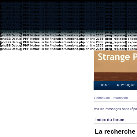
[phpBB Debug] PHP Notice
: in file
/includes/functions.php
on line
2355
:
preg_replace() expect
[phpBB Debug] PHP Notice
: in file
/includes/functions.php
on line
2355
:
preg_replace() expect
[phpBB Debug] PHP Notice
: in file
/includes/functions.php
on line
2355
:
preg_replace() expect
[phpBB Debug] PHP Notice
: in file
/includes/functions.php
on line
2355
:
preg_replace() expect
[phpBB Debug] PHP Notice
: in file
/includes/functions.php
on line
2355
:
preg_replace() expect
[phpBB Debug] PHP Notice
: in file
/includes/functions.php
on line
2355
:
preg_replace() expect
[phpBB Debug] PHP Notice
: in file
/includes/functions.php
on line
2355
:
preg_replace() expect
[phpBB Debug] PHP Notice
: in file
/includes/functions.php
on line
2355
:
preg_replace() expect
[phpBB Debug] PHP Notice
: in file
/includes/functions.php
on line
2355
:
preg_replace() expect
[phpBB Debug] PHP Notice
: in file
/includes/functions.php
on line
2355
:
preg_replace() expect
[phpBB Debug] PHP Notice
: in file
/includes/functions.php
on line
2355
:
preg_replace() expect
[phpBB Debug] PHP Notice
: in file
/includes/functions.php
on line
2355
:
preg_replace() expect
[phpBB Debug] PHP Notice
: in file
/includes/functions.php
on line
2355
:
preg_replace() expect
[phpBB Debug] PHP Notice
: in file
/includes/functions.php
on line
2355
:
preg_replace() expect
[phpBB Debug] PHP Notice
: in file
/includes/functions.php
on line
2355
:
preg_replace() expect
HOME
PHYSIQUE
Connexion
Inscription
Voir les messages sans rép
Index du forum
La recherche 