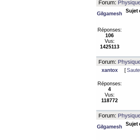
Forum:
Physiqu
Sujet
Gilgamesh
Réponses:
106
Vus:
1425113
Forum:
Physiqu
xantox
[
Saute
Réponses:
4
Vus:
118772
Forum:
Physiqu
Sujet
Gilgamesh