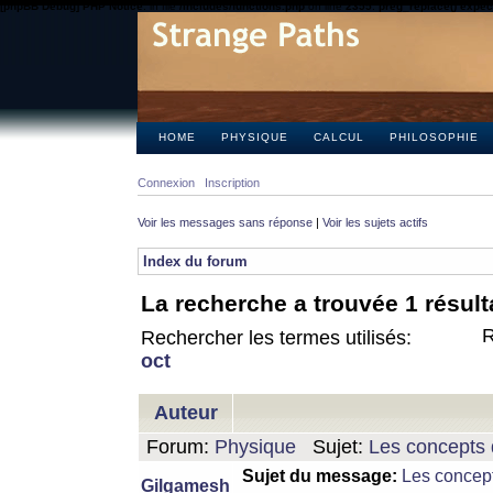
[phpBB Debug] PHP Notice
: in file
/includes/functions.php
on line
2355
:
preg_replace() expect
HOME
PHYSIQUE
CALCUL
PHILOSOPHIE
Connexion
Inscription
Voir les messages sans réponse
|
Voir les sujets actifs
Index du forum
La recherche a trouvée 1 résult
R
Rechercher les termes utilisés:
oct
Auteur
Forum:
Physique
Sujet:
Les concepts 
Sujet du message:
Les concept
Gilgamesh