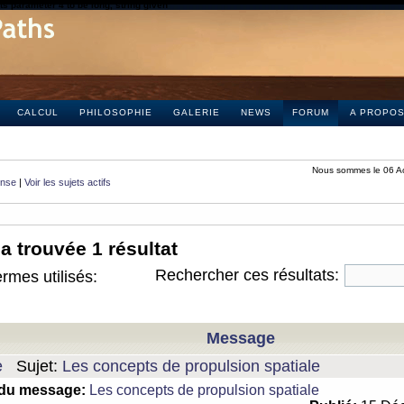
s parameter 4 to be long, string given
CALCUL
PHILOSOPHIE
GALERIE
NEWS
FORUM
A PROPO
Nous sommes le 06 A
onse
|
Voir les sujets actifs
a trouvée 1 résultat
Rechercher ces résultats:
rmes utilisés:
Message
e
Sujet:
Les concepts de propulsion spatiale
 du message:
Les concepts de propulsion spatiale