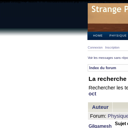
[phpBB Debug] PHP Notice
: in file
/includes/functions.php
on line
2355
:
preg_replace() expect
HOME
PHYSIQUE
Connexion
Inscription
Voir les messages sans rép
Index du forum
La recherche 
Rechercher les te
oct
Auteur
Forum:
Physiqu
Sujet
Gilgamesh