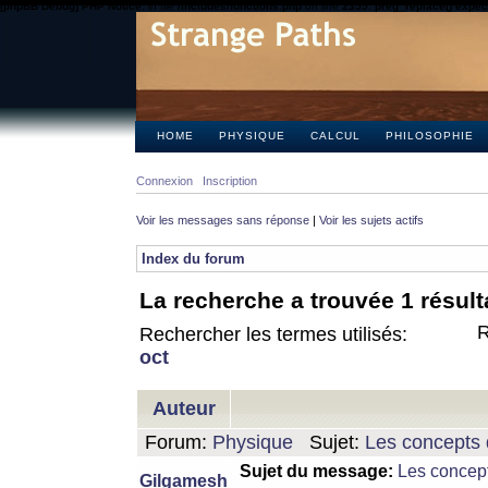
[phpBB Debug] PHP Notice
: in file
/includes/functions.php
on line
2355
:
preg_replace() expect
HOME
PHYSIQUE
CALCUL
PHILOSOPHIE
Connexion
Inscription
Voir les messages sans réponse
|
Voir les sujets actifs
Index du forum
La recherche a trouvée 1 résult
R
Rechercher les termes utilisés:
oct
Auteur
Forum:
Physique
Sujet:
Les concepts 
Sujet du message:
Les concept
Gilgamesh