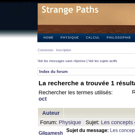
[phpBB Debug] PHP Notice
: in file
/includes/functions.php
on line
2355
:
preg_replace() expect
HOME
PHYSIQUE
CALCUL
PHILOSOPHIE
Connexion
Inscription
Voir les messages sans réponse
|
Voir les sujets actifs
Index du forum
La recherche a trouvée 1 résult
R
Rechercher les termes utilisés:
oct
Auteur
Forum:
Physique
Sujet:
Les concepts 
Sujet du message:
Les concept
Gilgamesh