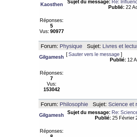
Sujet du message:
Re: Influen
Kaosthen
Publié:
22 Ao
Réponses:
5
Vus:
90977
Forum:
Physique
Sujet:
Livres et lect
[
Sauter vers le message
]
Gilgamesh
Publié:
12 A
Réponses:
7
Vus:
153042
Forum:
Philosophie
Sujet:
Science et r
Sujet du message:
Re: Science
Gilgamesh
Publié:
25 Février
Réponses:
8