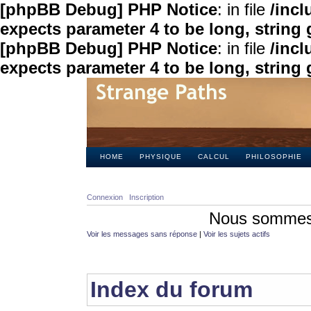
[phpBB Debug] PHP Notice
: in file
/inc
expects parameter 4 to be long, string 
[phpBB Debug] PHP Notice
: in file
/inc
expects parameter 4 to be long, string 
HOME
PHYSIQUE
CALCUL
PHILOSOPHIE
Connexion
Inscription
Nous sommes 
Voir les messages sans réponse
|
Voir les sujets actifs
Index du forum