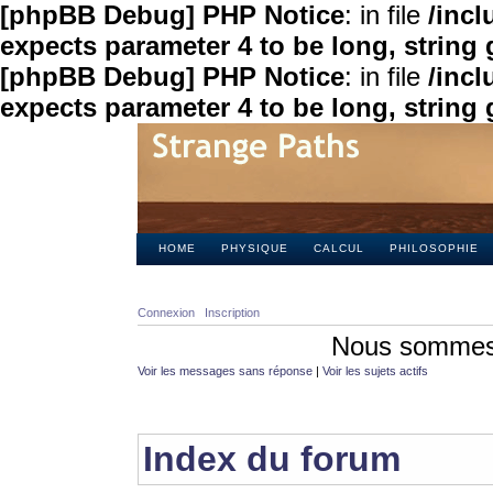
[phpBB Debug] PHP Notice
: in file
/inc
expects parameter 4 to be long, string 
[phpBB Debug] PHP Notice
: in file
/inc
expects parameter 4 to be long, string 
HOME
PHYSIQUE
CALCUL
PHILOSOPHIE
Connexion
Inscription
Nous sommes 
Voir les messages sans réponse
|
Voir les sujets actifs
Index du forum