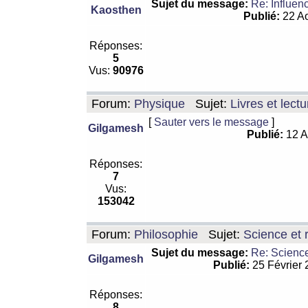
Sujet du message:
Re: Influen
Kaosthen
Publié:
22 Ao
Réponses:
5
Vus:
90976
Forum:
Physique
Sujet:
Livres et lect
[
Sauter vers le message
]
Gilgamesh
Publié:
12 A
Réponses:
7
Vus:
153042
Forum:
Philosophie
Sujet:
Science et r
Sujet du message:
Re: Science
Gilgamesh
Publié:
25 Février
Réponses:
8