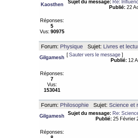
Sujet du message:
Re: Influen
Kaosthen
Publié:
22 Ao
Réponses:
5
Vus:
90975
Forum:
Physique
Sujet:
Livres et lect
[
Sauter vers le message
]
Gilgamesh
Publié:
12 A
Réponses:
7
Vus:
153041
Forum:
Philosophie
Sujet:
Science et r
Sujet du message:
Re: Science
Gilgamesh
Publié:
25 Février
Réponses:
8