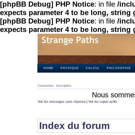
[phpBB Debug] PHP Notice
: in file
/inc
expects parameter 4 to be long, string 
[phpBB Debug] PHP Notice
: in file
/inc
expects parameter 4 to be long, string 
HOME
PHYSIQUE
CALCUL
PHILOSOPHIE
Connexion
Inscription
Nous sommes 
Voir les messages sans réponse
|
Voir les sujets actifs
Index du forum