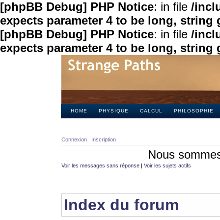
[phpBB Debug] PHP Notice
: in file
/inc
expects parameter 4 to be long, string 
[phpBB Debug] PHP Notice
: in file
/inc
expects parameter 4 to be long, string 
HOME
PHYSIQUE
CALCUL
PHILOSOPHIE
Connexion
Inscription
Nous sommes 
Voir les messages sans réponse
|
Voir les sujets actifs
Index du forum