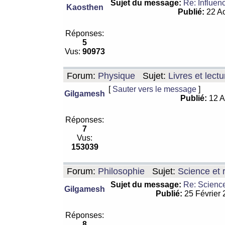
Sujet du message:
Re: Influen
Kaosthen
Publié:
22 Ao
Réponses:
5
Vus:
90973
Forum:
Physique
Sujet:
Livres et lect
[
Sauter vers le message
]
Gilgamesh
Publié:
12 A
Réponses:
7
Vus:
153039
Forum:
Philosophie
Sujet:
Science et r
Sujet du message:
Re: Science
Gilgamesh
Publié:
25 Février
Réponses:
8