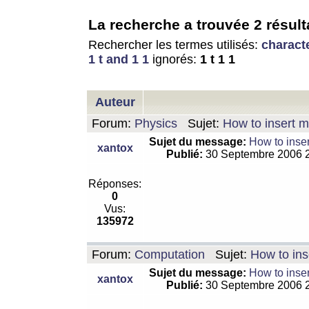
La recherche a trouvée 2 résult
Rechercher les termes utilisés:
charact
1 t and 1 1
ignorés:
1 t 1 1
Auteur
Forum:
Physics
Sujet:
How to insert m
Sujet du message:
How to inser
xantox
Publié:
30 Septembre 2006 
Réponses:
0
Vus:
135972
Forum:
Computation
Sujet:
How to ins
Sujet du message:
How to inser
xantox
Publié:
30 Septembre 2006 