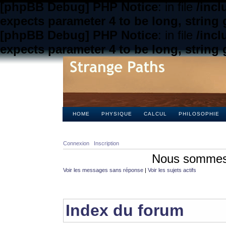
[phpBB Debug] PHP Notice
: in file
/inc
expects parameter 4 to be long, string 
[phpBB Debug] PHP Notice
: in file
/inc
expects parameter 4 to be long, string 
HOME
PHYSIQUE
CALCUL
PHILOSOPHIE
Connexion
Inscription
Nous sommes 
Voir les messages sans réponse
|
Voir les sujets actifs
Index du forum