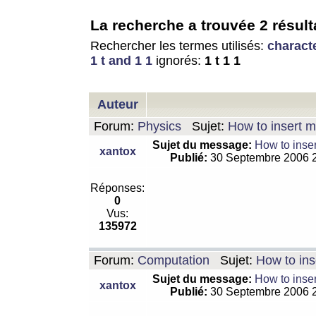
La recherche a trouvée 2 résult
Rechercher les termes utilisés:
charact
1 t and 1 1
ignorés:
1 t 1 1
Auteur
Forum:
Physics
Sujet:
How to insert m
Sujet du message:
How to inser
xantox
Publié:
30 Septembre 2006 
Réponses:
0
Vus:
135972
Forum:
Computation
Sujet:
How to ins
Sujet du message:
How to inser
xantox
Publié:
30 Septembre 2006 