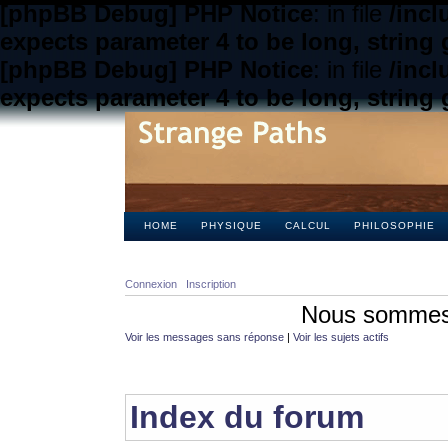
[phpBB Debug] PHP Notice
: in file
/inc
expects parameter 4 to be long, string 
[phpBB Debug] PHP Notice
: in file
/inc
expects parameter 4 to be long, string 
HOME
PHYSIQUE
CALCUL
PHILOSOPHIE
Connexion
Inscription
Nous sommes 
Voir les messages sans réponse
|
Voir les sujets actifs
Index du forum