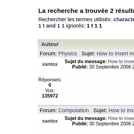
La recherche a trouvée 2 résult
Rechercher les termes utilisés:
charact
1 t and 1 1
ignorés:
1 t 1 1
Auteur
Forum:
Physics
Sujet:
How to insert m
Sujet du message:
How to inser
xantox
Publié:
30 Septembre 2006 
Réponses:
0
Vus:
135972
Forum:
Computation
Sujet:
How to ins
Sujet du message:
How to inser
xantox
Publié:
30 Septembre 2006 