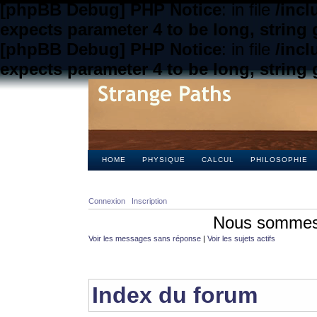
[phpBB Debug] PHP Notice
: in file
/inc
expects parameter 4 to be long, string 
[phpBB Debug] PHP Notice
: in file
/inc
expects parameter 4 to be long, string 
HOME
PHYSIQUE
CALCUL
PHILOSOPHIE
Connexion
Inscription
Nous sommes 
Voir les messages sans réponse
|
Voir les sujets actifs
Index du forum