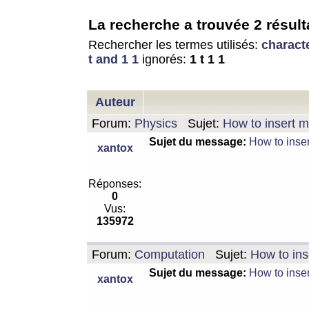
La recherche a trouvée 2 résult
Rechercher les termes utilisés:
charact
t and 1 1
ignorés:
1 t 1 1
Auteur
Forum:
Physics
Sujet:
How to insert m
Sujet du message:
How to inser
xantox
Réponses:
0
Vus:
135972
Forum:
Computation
Sujet:
How to ins
Sujet du message:
How to inser
xantox