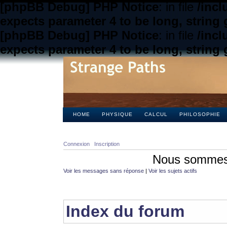
[phpBB Debug] PHP Notice
: in file
/inc
expects parameter 4 to be long, string 
[phpBB Debug] PHP Notice
: in file
/inc
expects parameter 4 to be long, string 
HOME
PHYSIQUE
CALCUL
PHILOSOPHIE
Connexion
Inscription
Nous sommes 
Voir les messages sans réponse
|
Voir les sujets actifs
Index du forum