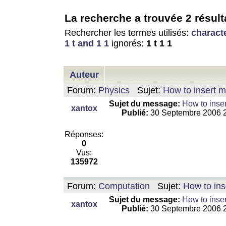
La recherche a trouvée 2 résult
Rechercher les termes utilisés:
charact
1 t and 1 1
ignorés:
1 t 1 1
Auteur
Forum:
Physics
Sujet:
How to insert m
Sujet du message:
How to inser
xantox
Publié:
30 Septembre 2006 
Réponses:
0
Vus:
135972
Forum:
Computation
Sujet:
How to ins
Sujet du message:
How to inser
xantox
Publié:
30 Septembre 2006 