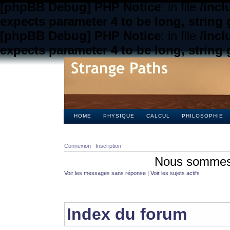
[phpBB Debug] PHP Notice
: in file
/inc
expects parameter 4 to be long, string 
[phpBB Debug] PHP Notice
: in file
/inc
expects parameter 4 to be long, string 
HOME
PHYSIQUE
CALCUL
PHILOSOPHIE
Connexion
Inscription
Nous sommes 
Voir les messages sans réponse
|
Voir les sujets actifs
Index du forum