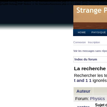
[phpBB Debug] PHP Notice
: in file
/includes/functions.php
on line
2355
:
preg_replace() expect
[phpBB Debug] PHP Notice
: in file
/includes/functions.php
on line
2355
:
preg_replace() expect
HOME
PHYSIQUE
Connexion
Inscription
Voir les messages sans rép
Index du forum
La recherche 
Rechercher les te
t and 1 1
ignorés
Auteur
Forum:
Physics
Sujet 