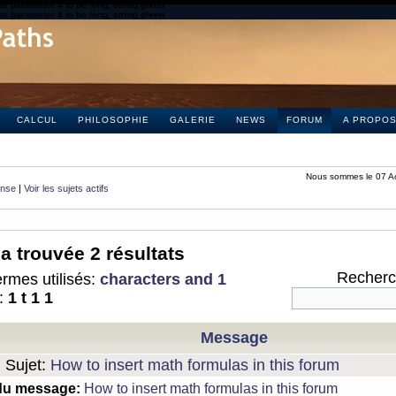
s parameter 4 to be long, string given
s parameter 4 to be long, string given
CALCUL
PHILOSOPHIE
GALERIE
NEWS
FORUM
A PROPO
Nous sommes le 07 A
onse
|
Voir les sujets actifs
a trouvée 2 résultats
Recherch
rmes utilisés:
characters and 1
:
1 t 1 1
Message
Sujet:
How to insert math formulas in this forum
du message:
How to insert math formulas in this forum