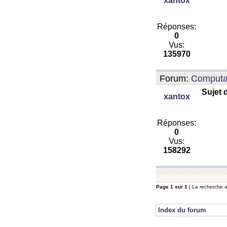
xantox
Réponses:
0
Vus:
135970
Forum:
Computa
Sujet 
xantox
Réponses:
0
Vus:
158292
Page
1
sur
1
[ La recherche a 
Index du forum