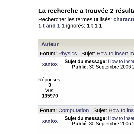
La recherche a trouvée 2 résult
Rechercher les termes utilisés:
charact
1 t and 1 1
ignorés:
1 t 1 1
Auteur
Forum:
Physics
Sujet:
How to insert m
Sujet du message:
How to inser
xantox
Publié:
30 Septembre 2006 
Réponses:
0
Vus:
135970
Forum:
Computation
Sujet:
How to ins
Sujet du message:
How to inser
xantox
Publié:
30 Septembre 2006 