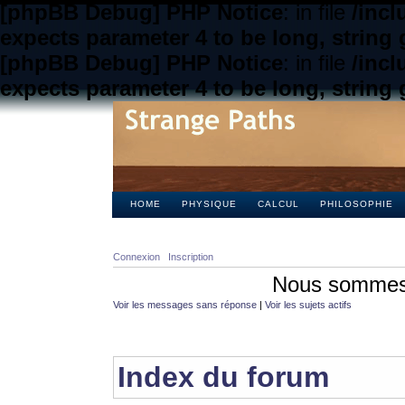
[phpBB Debug] PHP Notice
: in file
/inc
expects parameter 4 to be long, string 
[phpBB Debug] PHP Notice
: in file
/inc
expects parameter 4 to be long, string 
HOME
PHYSIQUE
CALCUL
PHILOSOPHIE
Connexion
Inscription
Nous sommes 
Voir les messages sans réponse
|
Voir les sujets actifs
Index du forum