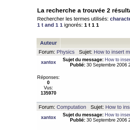
La recherche a trouvée 2 résult
Rechercher les termes utilisés:
charact
1 t and 1 1
ignorés:
1 t 1 1
Auteur
Forum:
Physics
Sujet:
How to insert m
Sujet du message:
How to inser
xantox
Publié:
30 Septembre 2006 
Réponses:
0
Vus:
135970
Forum:
Computation
Sujet:
How to ins
Sujet du message:
How to inser
xantox
Publié:
30 Septembre 2006 