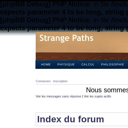
[phpBB Debug] PHP Notice
: in file
/inc
expects parameter 4 to be long, string 
[phpBB Debug] PHP Notice
: in file
/inc
expects parameter 4 to be long, string 
HOME
PHYSIQUE
CALCUL
PHILOSOPHIE
Connexion
Inscription
Nous sommes 
Voir les messages sans réponse
|
Voir les sujets actifs
Index du forum