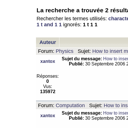
La recherche a trouvée 2 résult
Rechercher les termes utilisés:
charact
1 t and 1 1
ignorés:
1 t 1 1
Auteur
Forum:
Physics
Sujet:
How to insert m
Sujet du message:
How to inser
xantox
Publié:
30 Septembre 2006 
Réponses:
0
Vus:
135972
Forum:
Computation
Sujet:
How to ins
Sujet du message:
How to inser
xantox
Publié:
30 Septembre 2006 