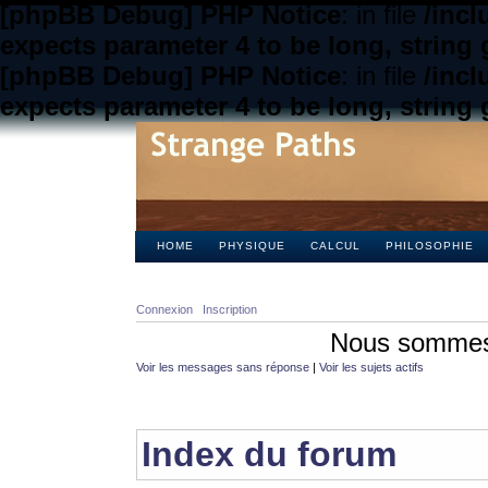
[phpBB Debug] PHP Notice
: in file
/inc
expects parameter 4 to be long, string 
[phpBB Debug] PHP Notice
: in file
/inc
expects parameter 4 to be long, string 
HOME
PHYSIQUE
CALCUL
PHILOSOPHIE
Connexion
Inscription
Nous sommes 
Voir les messages sans réponse
|
Voir les sujets actifs
Index du forum