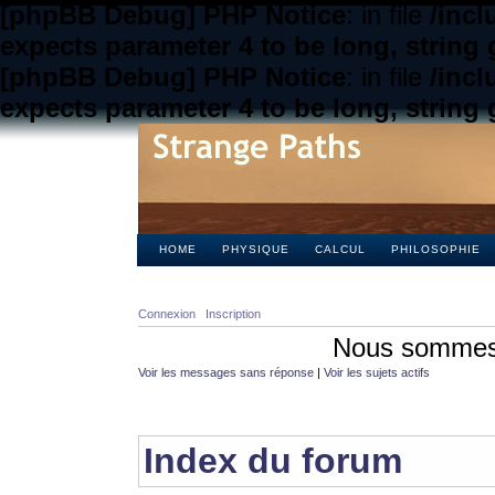
[phpBB Debug] PHP Notice
: in file
/inc
expects parameter 4 to be long, string 
[phpBB Debug] PHP Notice
: in file
/inc
expects parameter 4 to be long, string 
HOME
PHYSIQUE
CALCUL
PHILOSOPHIE
Connexion
Inscription
Nous sommes 
Voir les messages sans réponse
|
Voir les sujets actifs
Index du forum