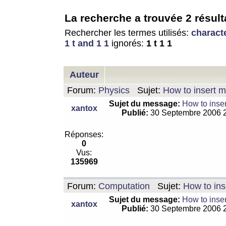
La recherche a trouvée 2 résult
Rechercher les termes utilisés:
charact
1 t and 1 1
ignorés:
1 t 1 1
Auteur
Forum:
Physics
Sujet:
How to insert m
Sujet du message:
How to inser
xantox
Publié:
30 Septembre 2006 
Réponses:
0
Vus:
135969
Forum:
Computation
Sujet:
How to ins
Sujet du message:
How to inser
xantox
Publié:
30 Septembre 2006 