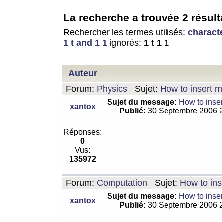
La recherche a trouvée 2 résult
Rechercher les termes utilisés:
charact
1 t and 1 1
ignorés:
1 t 1 1
Auteur
Forum:
Physics
Sujet:
How to insert m
Sujet du message:
How to inser
xantox
Publié:
30 Septembre 2006 
Réponses:
0
Vus:
135972
Forum:
Computation
Sujet:
How to ins
Sujet du message:
How to inser
xantox
Publié:
30 Septembre 2006 