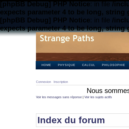
[phpBB Debug] PHP Notice
: in file
/inc
expects parameter 4 to be long, string 
[phpBB Debug] PHP Notice
: in file
/inc
expects parameter 4 to be long, string 
HOME
PHYSIQUE
CALCUL
PHILOSOPHIE
Connexion
Inscription
Nous sommes 
Voir les messages sans réponse
|
Voir les sujets actifs
Index du forum