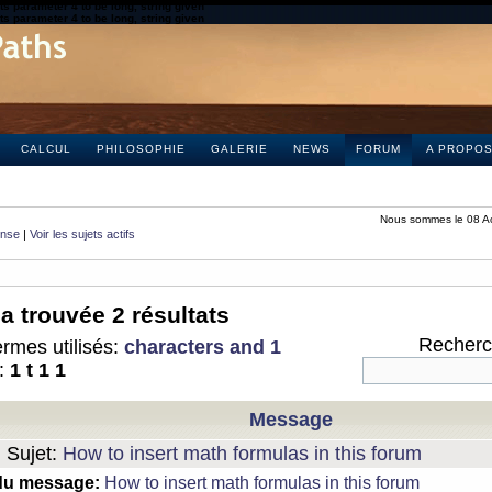
s parameter 4 to be long, string given
s parameter 4 to be long, string given
CALCUL
PHILOSOPHIE
GALERIE
NEWS
FORUM
A PROPO
Nous sommes le 08 A
onse
|
Voir les sujets actifs
a trouvée 2 résultats
Recherch
rmes utilisés:
characters and 1
:
1 t 1 1
Message
Sujet:
How to insert math formulas in this forum
du message:
How to insert math formulas in this forum