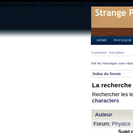
[phpBB Debug] PHP Notice
: in file
/includes/functions.php
on line
2355
:
preg_replace() expect
[phpBB Debug] PHP Notice
: in file
/includes/functions.php
on line
2355
:
preg_replace() expect
HOME
PHYSIQUE
Connexion
Inscription
Voir les messages sans rép
Index du forum
La recherche 
Rechercher les te
characters
Auteur
Forum:
Physics
Sujet 