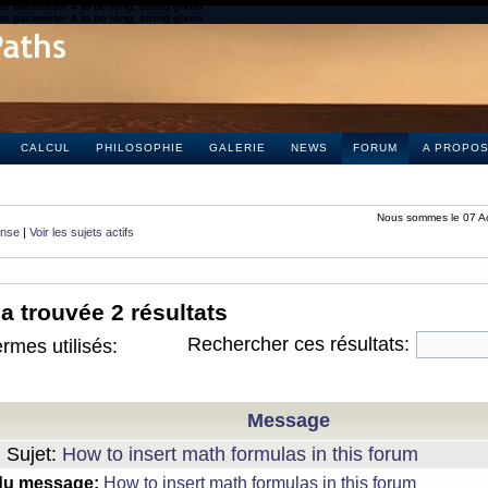
s parameter 4 to be long, string given
s parameter 4 to be long, string given
CALCUL
PHILOSOPHIE
GALERIE
NEWS
FORUM
A PROPO
Nous sommes le 07 A
onse
|
Voir les sujets actifs
a trouvée 2 résultats
Rechercher ces résultats:
rmes utilisés:
Message
Sujet:
How to insert math formulas in this forum
du message:
How to insert math formulas in this forum