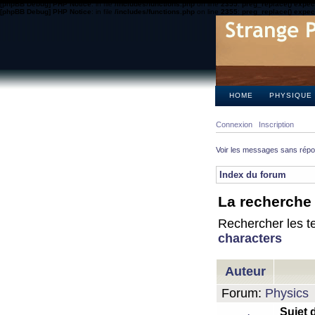
[phpBB Debug] PHP Notice
: in file
/includes/functions.php
on line
2355
:
preg_replace() expect
[phpBB Debug] PHP Notice
: in file
/includes/functions.php
on line
2355
:
preg_replace() expect
HOME
PHYSIQUE
Connexion
Inscription
Voir les messages sans rép
Index du forum
La recherche 
Rechercher les te
characters
Auteur
Forum:
Physics
Sujet 