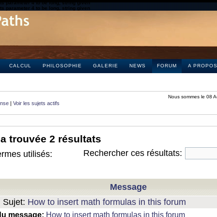
s parameter 4 to be long, string given
s parameter 4 to be long, string given
CALCUL
PHILOSOPHIE
GALERIE
NEWS
FORUM
A PROPO
Nous sommes le 08 A
onse
|
Voir les sujets actifs
a trouvée 2 résultats
Rechercher ces résultats:
rmes utilisés:
Message
Sujet:
How to insert math formulas in this forum
du message:
How to insert math formulas in this forum