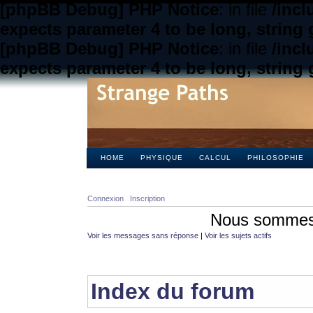
[phpBB Debug] PHP Notice
: in file
/inc
expects parameter 4 to be long, string 
[phpBB Debug] PHP Notice
: in file
/inc
expects parameter 4 to be long, string 
HOME
PHYSIQUE
CALCUL
PHILOSOPHIE
Connexion
Inscription
Nous sommes 
Voir les messages sans réponse
|
Voir les sujets actifs
Index du forum