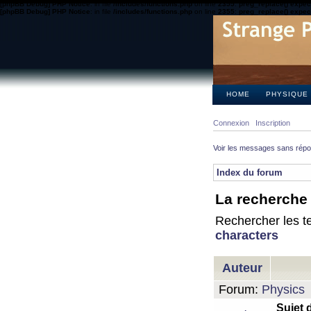
[phpBB Debug] PHP Notice
: in file
/includes/functions.php
on line
2355
:
preg_replace() expect
[phpBB Debug] PHP Notice
: in file
/includes/functions.php
on line
2355
:
preg_replace() expect
HOME
PHYSIQUE
Connexion
Inscription
Voir les messages sans rép
Index du forum
La recherche 
Rechercher les te
characters
Auteur
Forum:
Physics
Sujet 