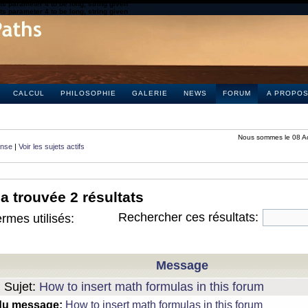
s parameter 4 to be long, string given
s parameter 4 to be long, string given
CALCUL
PHILOSOPHIE
GALERIE
NEWS
FORUM
A PROPO
Nous sommes le 08 A
onse
|
Voir les sujets actifs
a trouvée 2 résultats
Rechercher ces résultats:
rmes utilisés:
Message
Sujet:
How to insert math formulas in this forum
du message:
How to insert math formulas in this forum