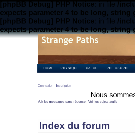
[phpBB Debug] PHP Notice
: in file
/inc
expects parameter 4 to be long, string 
[phpBB Debug] PHP Notice
: in file
/inc
expects parameter 4 to be long, string 
HOME
PHYSIQUE
CALCUL
PHILOSOPHIE
Connexion
Inscription
Nous sommes 
Voir les messages sans réponse
|
Voir les sujets actifs
Index du forum