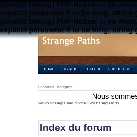
[phpBB Debug] PHP Notice
: in file
/inc
expects parameter 4 to be long, string 
[phpBB Debug] PHP Notice
: in file
/inc
expects parameter 4 to be long, string 
HOME
PHYSIQUE
CALCUL
PHILOSOPHIE
Connexion
Inscription
Nous sommes 
Voir les messages sans réponse
|
Voir les sujets actifs
Index du forum