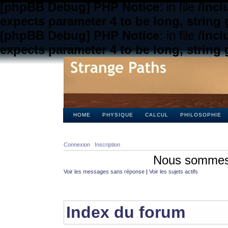
[phpBB Debug] PHP Notice
: in file
/inc
expects parameter 4 to be long, string 
[phpBB Debug] PHP Notice
: in file
/inc
expects parameter 4 to be long, string 
HOME
PHYSIQUE
CALCUL
PHILOSOPHIE
Connexion
Inscription
Nous sommes 
Voir les messages sans réponse
|
Voir les sujets actifs
Index du forum