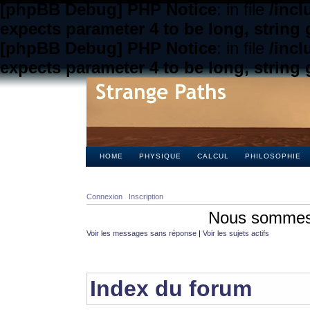
[phpBB Debug] PHP Notice
: in file
/inc
expects parameter 4 to be long, string 
[phpBB Debug] PHP Notice
: in file
/inc
expects parameter 4 to be long, string 
HOME
PHYSIQUE
CALCUL
PHILOSOPHIE
Connexion
Inscription
Nous sommes 
Voir les messages sans réponse
|
Voir les sujets actifs
Index du forum