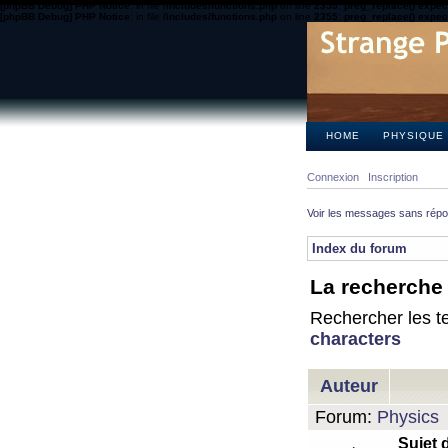
[phpBB Debug] PHP Notice
: in file
/includes/functions.php
on line
2355
:
preg_replace() expect
[phpBB Debug] PHP Notice
: in file
/includes/functions.php
on line
2355
:
preg_replace() expect
HOME
PHYSIQUE
Connexion
Inscription
Voir les messages sans rép
Index du forum
La recherche 
Rechercher les te
characters
Auteur
Forum:
Physics
Sujet 