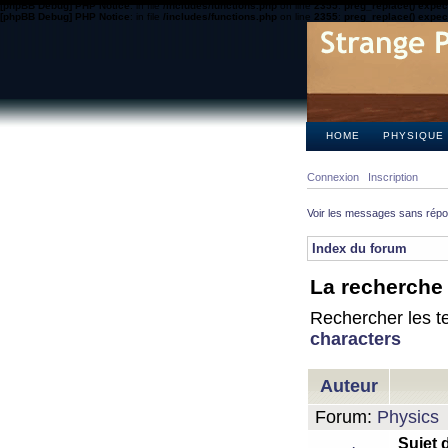
[phpBB Debug] PHP Notice
: in file
/includes/functions.php
on line
2355
:
preg_replace() expect
[phpBB Debug] PHP Notice
: in file
/includes/functions.php
on line
2355
:
preg_replace() expect
HOME
PHYSIQUE
Connexion
Inscription
Voir les messages sans rép
Index du forum
La recherche 
Rechercher les te
characters
Auteur
Forum:
Physics
Sujet 