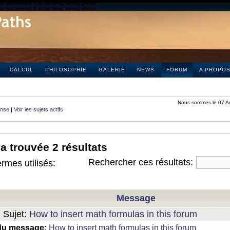
s parameter 4 to be long, string given
s parameter 4 to be long, string given
CALCUL
PHILOSOPHIE
GALERIE
NEWS
FORUM
A PROPO
Nous sommes le 07 A
onse
|
Voir les sujets actifs
a trouvée 2 résultats
Rechercher ces résultats:
rmes utilisés:
Message
Sujet:
How to insert math formulas in this forum
du message:
How to insert math formulas in this forum