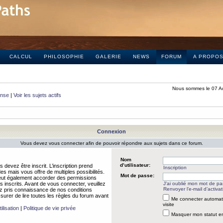
CALCUL
PHILOSOPHIE
GALERIE
NEWS
FORUM
A PROPO
Nous sommes le 07 A
onse
|
Voir les sujets actifs
Connexion
Vous devez vous connecter afin de pouvoir répondre aux sujets dans ce forum.
Nom
d’utilisateur:
 devez être inscrit. L’inscription prend
Inscription
 mais vous offre de multiples possibilités.
Mot de passe:
peut également accorder des permissions
rs inscrits. Avant de vous connecter, veuillez
J’ai oublié mon mot de p
Renvoyer l’e-mail d’activat
 pris connaissance de nos conditions
assurer de lire toutes les règles du forum avant
Me connecter automat
visite
ilisation
|
Politique de vie privée
Masquer mon statut en