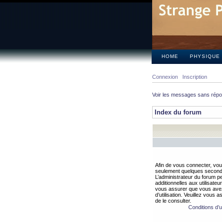
HOME
PHYSIQUE
Connexion
Inscription
Voir les messages sans rép
Index du forum
Afin de vous connecter, vous
seulement quelques secondes
L’administrateur du forum 
additionnelles aux utilisateu
vous assurer que vous avez
d’utilisation. Veuillez vous 
de le consulter.
Conditions d’ut