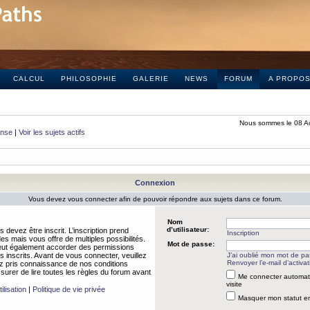
CALCUL
PHILOSOPHIE
GALERIE
NEWS
FORUM
A PROPO
Nous sommes le 08 A
onse
|
Voir les sujets actifs
Connexion
Vous devez vous connecter afin de pouvoir répondre aux sujets dans ce forum.
Nom
d’utilisateur:
 devez être inscrit. L’inscription prend
Inscription
 mais vous offre de multiples possibilités.
Mot de passe:
peut également accorder des permissions
rs inscrits. Avant de vous connecter, veuillez
J’ai oublié mon mot de p
Renvoyer l’e-mail d’activat
 pris connaissance de nos conditions
assurer de lire toutes les règles du forum avant
Me connecter automat
visite
ilisation
|
Politique de vie privée
Masquer mon statut en