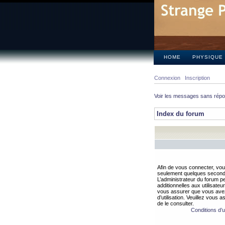
HOME
PHYSIQUE
Connexion
Inscription
Voir les messages sans rép
Index du forum
Afin de vous connecter, vous
seulement quelques secondes
L’administrateur du forum 
additionnelles aux utilisateu
vous assurer que vous avez
d’utilisation. Veuillez vous 
de le consulter.
Conditions d’ut