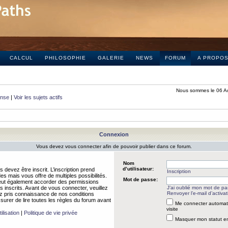
CALCUL
PHILOSOPHIE
GALERIE
NEWS
FORUM
A PROPO
Nous sommes le 06 A
onse
|
Voir les sujets actifs
Connexion
Vous devez vous connecter afin de pouvoir publier dans ce forum.
Nom
d’utilisateur:
 devez être inscrit. L’inscription prend
Inscription
 mais vous offre de multiples possibilités.
Mot de passe:
peut également accorder des permissions
rs inscrits. Avant de vous connecter, veuillez
J’ai oublié mon mot de p
Renvoyer l’e-mail d’activat
 pris connaissance de nos conditions
assurer de lire toutes les règles du forum avant
Me connecter automat
visite
ilisation
|
Politique de vie privée
Masquer mon statut en