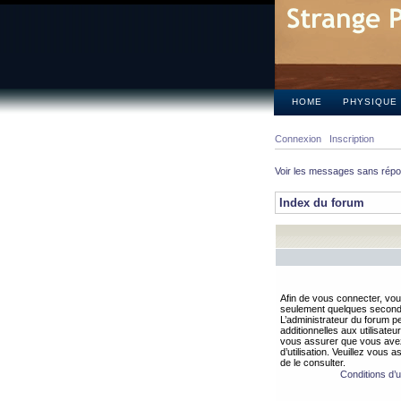
HOME
PHYSIQUE
Connexion
Inscription
Voir les messages sans rép
Index du forum
Afin de vous connecter, vous
seulement quelques secondes
L’administrateur du forum 
additionnelles aux utilisateu
vous assurer que vous avez
d’utilisation. Veuillez vous 
de le consulter.
Conditions d’ut