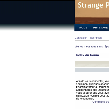
HOME
PHYSIQUE
Connexion
Inscription
Voir les messages sans rép
Index du forum
Afin de vous connecter, vous
seulement quelques secondes
L’administrateur du forum 
additionnelles aux utilisateu
vous assurer que vous avez
d’utilisation. Veuillez vous 
de le consulter.
Conditions d’ut