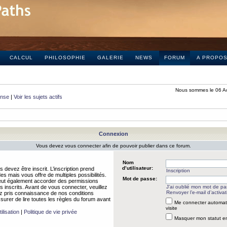
CALCUL
PHILOSOPHIE
GALERIE
NEWS
FORUM
A PROPO
Nous sommes le 06 A
onse
|
Voir les sujets actifs
Connexion
Vous devez vous connecter afin de pouvoir publier dans ce forum.
Nom
d’utilisateur:
 devez être inscrit. L’inscription prend
Inscription
 mais vous offre de multiples possibilités.
Mot de passe:
peut également accorder des permissions
rs inscrits. Avant de vous connecter, veuillez
J’ai oublié mon mot de p
Renvoyer l’e-mail d’activat
 pris connaissance de nos conditions
assurer de lire toutes les règles du forum avant
Me connecter automat
visite
ilisation
|
Politique de vie privée
Masquer mon statut en