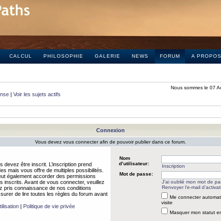
CALCUL
PHILOSOPHIE
GALERIE
NEWS
FORUM
A PROPO
Nous sommes le 07 A
onse
|
Voir les sujets actifs
Connexion
Vous devez vous connecter afin de pouvoir publier dans ce forum.
Nom
d’utilisateur:
 devez être inscrit. L’inscription prend
Inscription
 mais vous offre de multiples possibilités.
Mot de passe:
peut également accorder des permissions
rs inscrits. Avant de vous connecter, veuillez
J’ai oublié mon mot de p
Renvoyer l’e-mail d’activat
 pris connaissance de nos conditions
assurer de lire toutes les règles du forum avant
Me connecter automat
visite
ilisation
|
Politique de vie privée
Masquer mon statut en