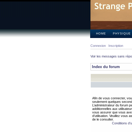
HOME
PHYSIQUE
Connexion
Inscription
Voir les messages sans rép
Index du forum
Afin de vous connecter, vous
seulement quelques secondes
L’administrateur du forum 
additionnelles aux utilisateu
vous assurer que vous avez
d’utilisation. Veuillez vous 
de le consulter.
Conditions d’ut