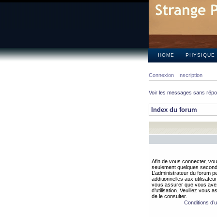
HOME
PHYSIQUE
Connexion
Inscription
Voir les messages sans rép
Index du forum
Afin de vous connecter, vous
seulement quelques secondes
L’administrateur du forum 
additionnelles aux utilisateu
vous assurer que vous avez
d’utilisation. Veuillez vous 
de le consulter.
Conditions d’ut