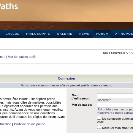
CALCUL
PHILOSOPHIE
GALERIE
NEWS
FORUM
A PROPO
Nous sommes le 07 A
onse
|
Voir les sujets actifs
Connexion
Vous devez vous connecter afin de pouvoir publier dans ce forum.
Nom
d’utilisateur:
 devez être inscrit. L’inscription prend
Inscription
 mais vous offre de multiples possibilités.
Mot de passe:
peut également accorder des permissions
rs inscrits. Avant de vous connecter, veuillez
J’ai oublié mon mot de p
Renvoyer l’e-mail d’activat
 pris connaissance de nos conditions
assurer de lire toutes les règles du forum avant
Me connecter automat
visite
ilisation
|
Politique de vie privée
Masquer mon statut en