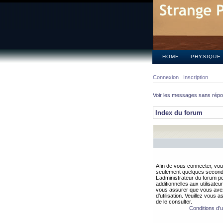
HOME
PHYSIQUE
Connexion
Inscription
Voir les messages sans rép
Index du forum
Afin de vous connecter, vous
seulement quelques secondes
L’administrateur du forum 
additionnelles aux utilisateu
vous assurer que vous avez
d’utilisation. Veuillez vous 
de le consulter.
Conditions d’ut