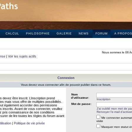
CALCUL
PHILOSOPHIE
GALERIE
NEWS
FORUM
A PROPO
Nous sommes le 06 A
onse
|
Voir les sujets actifs
Connexion
Vous devez vous connecter afin de pouvoir publier dans ce forum.
Nom
d’utilisateur:
 devez être inscrit. L’inscription prend
Inscription
 mais vous offre de multiples possibilités.
Mot de passe:
peut également accorder des permissions
rs inscrits. Avant de vous connecter, veuillez
J’ai oublié mon mot de p
Renvoyer l’e-mail d’activat
 pris connaissance de nos conditions
assurer de lire toutes les règles du forum avant
Me connecter automat
visite
ilisation
|
Politique de vie privée
Masquer mon statut en