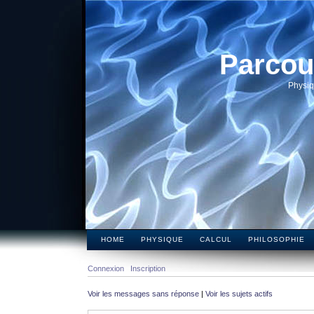
Parcou
Physiq
HOME
PHYSIQUE
CALCUL
PHILOSOPHIE
Connexion
Inscription
Voir les messages sans réponse
|
Voir les sujets actifs