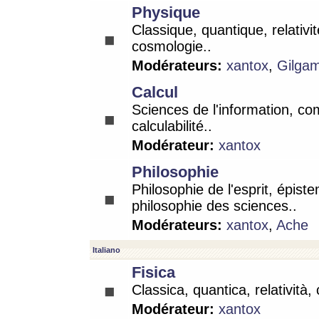
Physique
Classique, quantique, relativit
cosmologie..
Modérateurs:
xantox
,
Gilga
Calcul
Sciences de l'information, co
calculabilité..
Modérateur:
xantox
Philosophie
Philosophie de l'esprit, épist
philosophie des sciences..
Modérateurs:
xantox
,
Ache
Italiano
Fisica
Classica, quantica, relatività,
Modérateur:
xantox