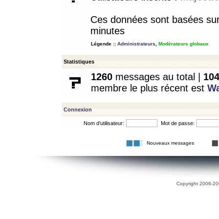
Ces données sont basées sur l
minutes
Légende ::
Administrateurs
,
Modérateurs globaux
Statistiques
1260
messages au total |
10
membre le plus récent est
W
Connexion
Nom d’utilisateur:
Mot de passe:
Nouveaux messages
Copyright 2006-200