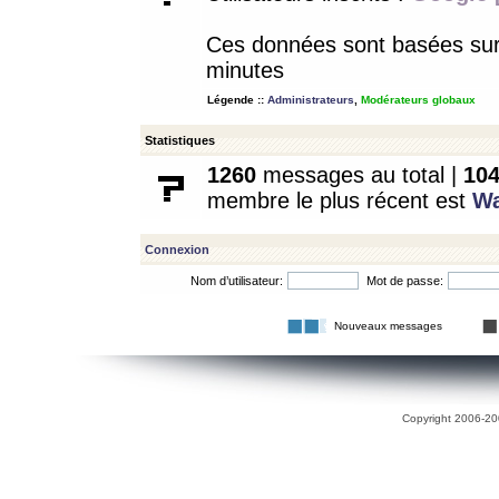
Ces données sont basées sur l
minutes
Légende ::
Administrateurs
,
Modérateurs globaux
Statistiques
1260
messages au total |
10
membre le plus récent est
W
Connexion
Nom d’utilisateur:
Mot de passe:
Nouveaux messages
Copyright 2006-200