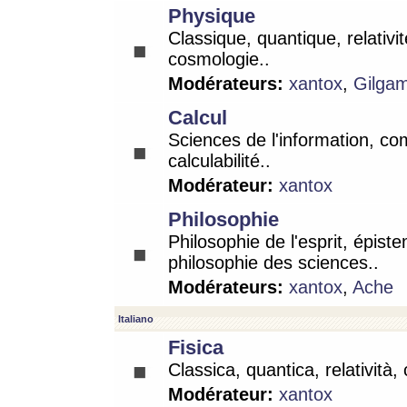
Physique
Classique, quantique, relativit
cosmologie..
Modérateurs:
xantox
,
Gilga
Calcul
Sciences de l'information, co
calculabilité..
Modérateur:
xantox
Philosophie
Philosophie de l'esprit, épist
philosophie des sciences..
Modérateurs:
xantox
,
Ache
Italiano
Fisica
Classica, quantica, relatività,
Modérateur:
xantox