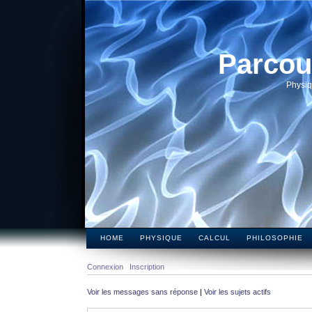
Parcou
Physiq
HOME
PHYSIQUE
CALCUL
PHILOSOPHIE
Connexion
Inscription
Voir les messages sans réponse
|
Voir les sujets actifs