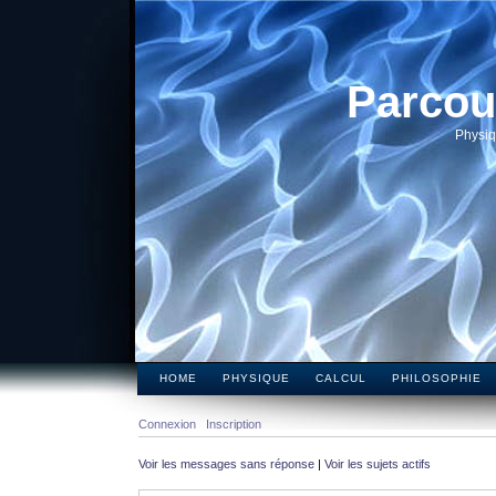
Parcou
Physiq
HOME
PHYSIQUE
CALCUL
PHILOSOPHIE
Connexion
Inscription
Voir les messages sans réponse
|
Voir les sujets actifs