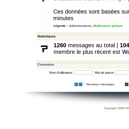
Ces données sont basées sur l
minutes
Légende ::
Administrateurs
,
Modérateurs globaux
Statistiques
1260
messages au total |
10
membre le plus récent est
W
Connexion
Nom d’utilisateur:
Mot de passe:
Nouveaux messages
Copyright 2006-200