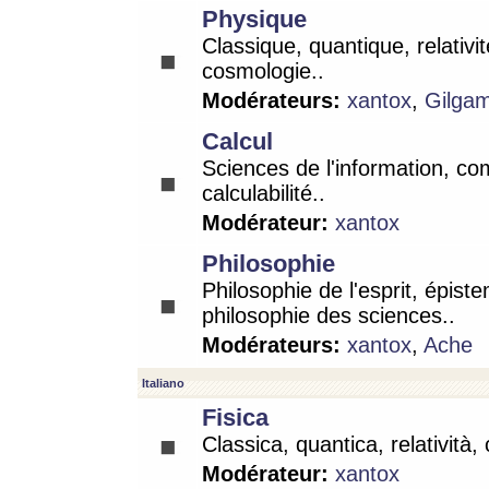
Physique
Classique, quantique, relativit
cosmologie..
Modérateurs:
xantox
,
Gilga
Calcul
Sciences de l'information, co
calculabilité..
Modérateur:
xantox
Philosophie
Philosophie de l'esprit, épist
philosophie des sciences..
Modérateurs:
xantox
,
Ache
Italiano
Fisica
Classica, quantica, relatività,
Modérateur:
xantox