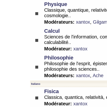
Physique
Classique, quantique, relativit
cosmologie..
Modérateurs:
xantox
,
Gilga
Calcul
Sciences de l'information, co
calculabilité..
Modérateur:
xantox
Philosophie
Philosophie de l'esprit, épist
philosophie des sciences..
Modérateurs:
xantox
,
Ache
Italiano
Fisica
Classica, quantica, relatività,
Modérateur:
xantox