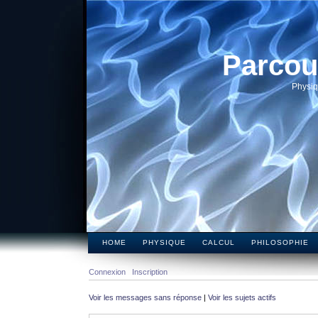
Parcou
Physiq
HOME
PHYSIQUE
CALCUL
PHILOSOPHIE
Connexion
Inscription
Voir les messages sans réponse
|
Voir les sujets actifs