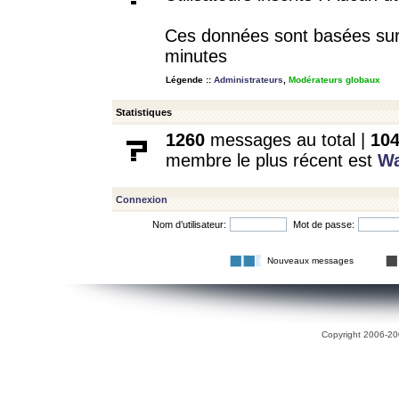
Ces données sont basées sur l
minutes
Légende ::
Administrateurs
,
Modérateurs globaux
Statistiques
1260
messages au total |
10
membre le plus récent est
W
Connexion
Nom d’utilisateur:
Mot de passe:
Nouveaux messages
Copyright 2006-200