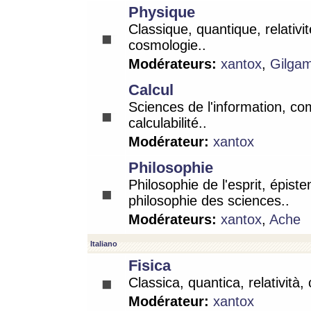
Physique
Classique, quantique, relativit
cosmologie..
Modérateurs:
xantox
,
Gilga
Calcul
Sciences de l'information, co
calculabilité..
Modérateur:
xantox
Philosophie
Philosophie de l'esprit, épist
philosophie des sciences..
Modérateurs:
xantox
,
Ache
Italiano
Fisica
Classica, quantica, relatività,
Modérateur:
xantox