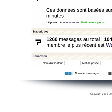
Ces données sont basées sur l
minutes
Légende ::
Administrateurs
,
Modérateurs globaux
Statistiques
1260
messages au total |
10
membre le plus récent est
W
Connexion
Nom d’utilisateur:
Mot de passe:
Nouveaux messages
Copyright 2006-200