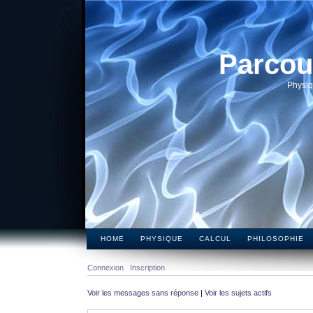
Parcou
Physiq
HOME
PHYSIQUE
CALCUL
PHILOSOPHIE
Connexion
Inscription
Voir les messages sans réponse
|
Voir les sujets actifs