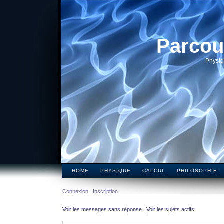
Parcou
Physiq
HOME
PHYSIQUE
CALCUL
PHILOSOPHIE
Connexion
Inscription
Voir les messages sans réponse
|
Voir les sujets actifs