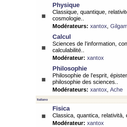
Physique
Classique, quantique, relativit
cosmologie..
Modérateurs:
xantox
,
Gilga
Calcul
Sciences de l'information, co
calculabilité..
Modérateur:
xantox
Philosophie
Philosophie de l'esprit, épist
philosophie des sciences..
Modérateurs:
xantox
,
Ache
Italiano
Fisica
Classica, quantica, relatività,
Modérateur:
xantox