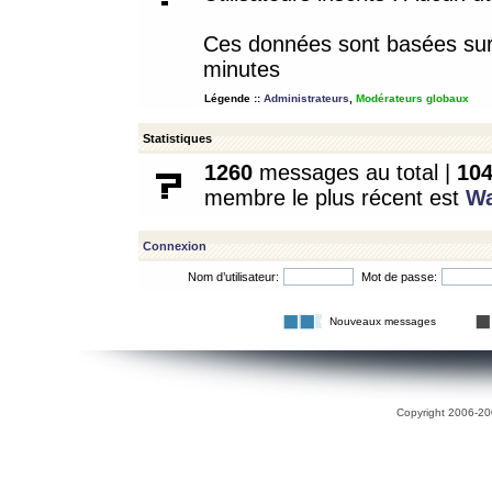
Ces données sont basées sur l
minutes
Légende ::
Administrateurs
,
Modérateurs globaux
Statistiques
1260
messages au total |
10
membre le plus récent est
W
Connexion
Nom d’utilisateur:
Mot de passe:
Nouveaux messages
Copyright 2006-200