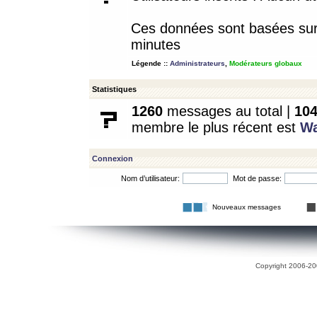
Ces données sont basées sur l
minutes
Légende ::
Administrateurs
,
Modérateurs globaux
Statistiques
1260
messages au total |
10
membre le plus récent est
W
Connexion
Nom d’utilisateur:
Mot de passe:
Nouveaux messages
Copyright 2006-200