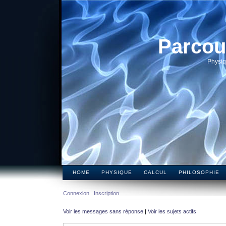
Parcou
Physiq
HOME
PHYSIQUE
CALCUL
PHILOSOPHIE
Connexion
Inscription
Voir les messages sans réponse
|
Voir les sujets actifs