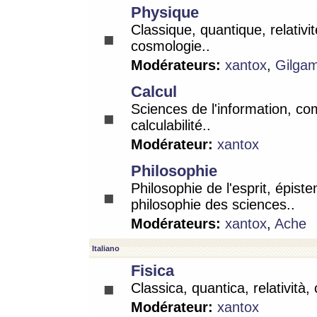
Physique
Classique, quantique, relativit
cosmologie..
Modérateurs:
xantox
,
Gilga
Calcul
Sciences de l'information, co
calculabilité..
Modérateur:
xantox
Philosophie
Philosophie de l'esprit, épist
philosophie des sciences..
Modérateurs:
xantox
,
Ache
Italiano
Fisica
Classica, quantica, relatività,
Modérateur:
xantox