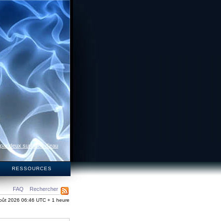
 par deux surfaces d’eau
S
RESSOURCES
FAQ
Rechercher
oût 2026 06:46 UTC + 1 heure