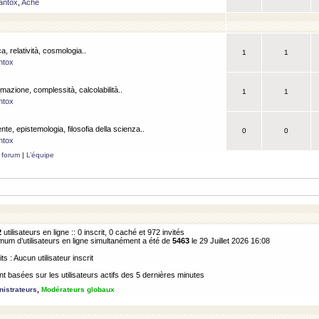
antox
,
Ache
a, relatività, cosmologia..
1
1
ntox
rmazione, complessità, calcolabilità..
1
1
ntox
ente, epistemologia, filosofia della scienza..
0
0
ntox
 forum
|
L’équipe
2
utilisateurs en ligne :: 0 inscrit, 0 caché et 972 invités
m d’utilisateurs en ligne simultanément a été de
5463
le 29 Juillet 2026 16:08
its : Aucun utilisateur inscrit
 basées sur les utilisateurs actifs des 5 dernières minutes
istrateurs
,
Modérateurs globaux