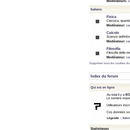
Modérateurs:
x
Italiano
Fisica
Classica, quantic
Modérateur:
xa
Calcolo
Scienze dell'info
Modérateur:
xa
Filosofia
Filosofia della m
Modérateur:
xa
Supprimer tous les cookies du
Index du forum
Qui est en ligne
Au total il y a
97
Le nombre maximu
Utilisateurs inscr
Ces données sont
Légende ::
Admin
Statistiques