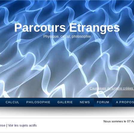
Parcours Etranges
Physique, calcul, philosophie
Caustiques de lumière créées
CALCUL
PHILOSOPHIE
GALERIE
NEWS
FORUM
A PROPO
Nous sommes le 07 A
onse
|
Voir les sujets actifs