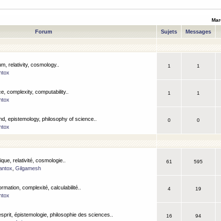
Mar
Forum
Sujets
Messages
m, relativity, cosmology..
1
1
ntox
, complexity, computability..
1
1
ntox
nd, epistemology, philosophy of science..
0
0
ntox
que, relativité, cosmologie..
61
595
antox
,
Gilgamesh
ormation, complexité, calculabilité..
4
19
ntox
esprit, épistemologie, philosophie des sciences..
16
94