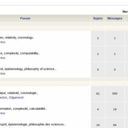
Mar
Forum
Sujets
Messages
m, relativity, cosmology..
1
1
ntox
, complexity, computability..
1
1
ntox
nd, epistemology, philosophy of science..
0
0
ntox
que, relativité, cosmologie..
61
595
antox
,
Gilgamesh
ormation, complexité, calculabilité..
4
19
ntox
esprit, épistemologie, philosophie des sciences..
16
94