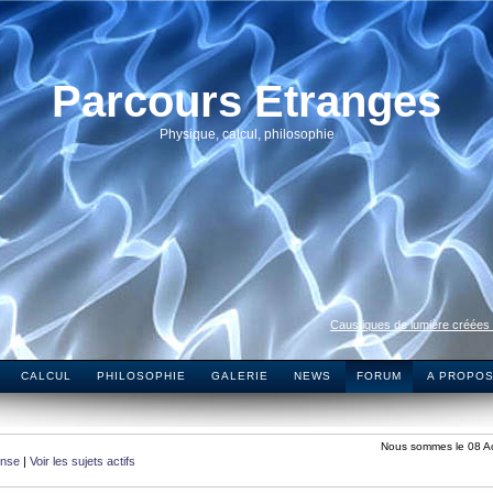
Parcours Etranges
Physique, calcul, philosophie
Caustiques de lumière créées
CALCUL
PHILOSOPHIE
GALERIE
NEWS
FORUM
A PROPO
Nous sommes le 08 A
onse
|
Voir les sujets actifs