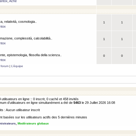
antox
,
Ache
a, relatività, cosmologia..
1
1
ntox
rmazione, complessità, calcolabilità..
1
1
ntox
ente, epistemologia, filosofia della scienza..
0
0
ntox
 forum
|
L’équipe
8
utilisateurs en ligne :: 0 inscrit, 0 caché et 458 invités
m d’utilisateurs en ligne simultanément a été de
5463
le 29 Juillet 2026 16:08
its : Aucun utilisateur inscrit
 basées sur les utilisateurs actifs des 5 dernières minutes
istrateurs
,
Modérateurs globaux