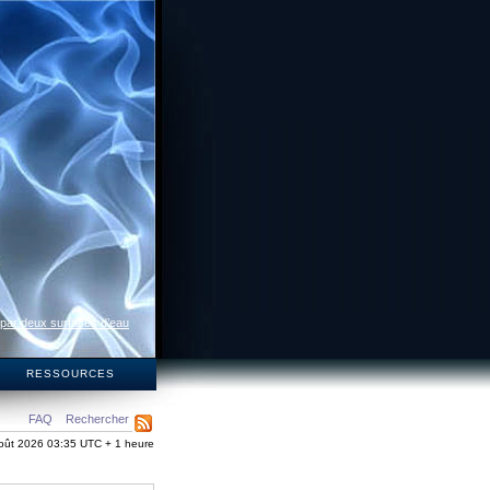
 par deux surfaces d’eau
S
RESSOURCES
FAQ
Rechercher
oût 2026 03:35 UTC + 1 heure