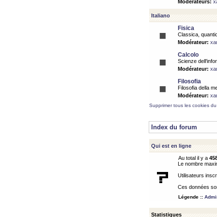
Modérateurs:
x
Italiano
Fisica
Classica, quantic
Modérateur:
xa
Calcolo
Scienze dell'info
Modérateur:
xa
Filosofia
Filosofia della m
Modérateur:
xa
Supprimer tous les cookies du
Index du forum
Qui est en ligne
Au total il y a
45
Le nombre maximu
Utilisateurs inscr
Ces données sont
Légende ::
Admin
Statistiques