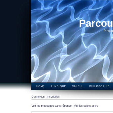
Parcou
Physiq
HOME
PHYSIQUE
CALCUL
PHILOSOPHIE
Connexion
Inscription
Voir les messages sans réponse
|
Voir les sujets actifs