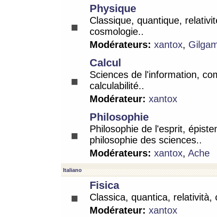
Physique
Classique, quantique, relativit
cosmologie..
Modérateurs:
xantox
,
Gilga
Calcul
Sciences de l'information, co
calculabilité..
Modérateur:
xantox
Philosophie
Philosophie de l'esprit, épist
philosophie des sciences..
Modérateurs:
xantox
,
Ache
Italiano
Fisica
Classica, quantica, relatività,
Modérateur:
xantox