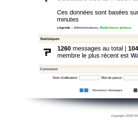
Ces données sont basées sur l
minutes
Légende ::
Administrateurs
,
Modérateurs globaux
Statistiques
1260
messages au total |
10
membre le plus récent est
W
Connexion
Nom d’utilisateur:
Mot de passe:
Nouveaux messages
Copyright 2006-200