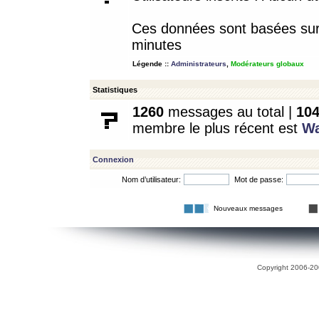
Ces données sont basées sur l
minutes
Légende ::
Administrateurs
,
Modérateurs globaux
Statistiques
1260
messages au total |
10
membre le plus récent est
W
Connexion
Nom d’utilisateur:
Mot de passe:
Nouveaux messages
Copyright 2006-200