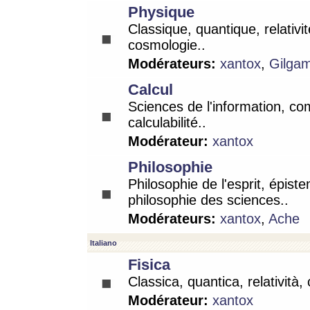
Physique
Classique, quantique, relativit
cosmologie..
Modérateurs:
xantox
,
Gilga
Calcul
Sciences de l'information, co
calculabilité..
Modérateur:
xantox
Philosophie
Philosophie de l'esprit, épist
philosophie des sciences..
Modérateurs:
xantox
,
Ache
Italiano
Fisica
Classica, quantica, relatività,
Modérateur:
xantox