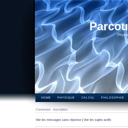
Parcou
Physiq
HOME
PHYSIQUE
CALCUL
PHILOSOPHIE
Connexion
Inscription
Voir les messages sans réponse
|
Voir les sujets actifs