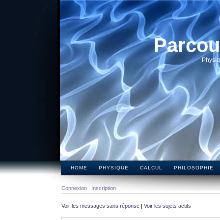
Parcou
Physiq
HOME
PHYSIQUE
CALCUL
PHILOSOPHIE
Connexion
Inscription
Voir les messages sans réponse
|
Voir les sujets actifs