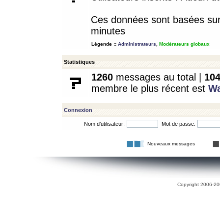
Ces données sont basées sur l
minutes
Légende ::
Administrateurs
,
Modérateurs globaux
Statistiques
1260
messages au total |
10
membre le plus récent est
W
Connexion
Nom d’utilisateur:
Mot de passe:
Nouveaux messages
Copyright 2006-200