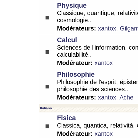
Physique
Classique, quantique, relativit
cosmologie..
Modérateurs:
xantox
,
Gilga
Calcul
Sciences de l'information, co
calculabilité..
Modérateur:
xantox
Philosophie
Philosophie de l'esprit, épist
philosophie des sciences..
Modérateurs:
xantox
,
Ache
Italiano
Fisica
Classica, quantica, relatività,
Modérateur:
xantox